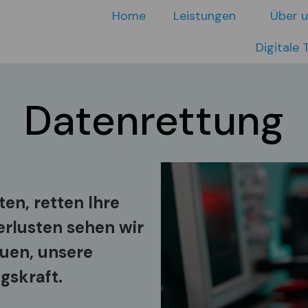
Home
Leistungen
Über 
Digitale 
Datenrettung
en, retten Ihre
erlusten sehen wir
uen, unsere
gskraft.