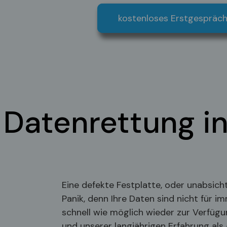
kostenloses Erstgespräch
Datenrettung in
Eine defekte Festplatte, oder unabsich
Panik, denn Ihre Daten sind nicht für im
schnell wie möglich wieder zur Verfügun
und unserer langjährigen Erfahrung als