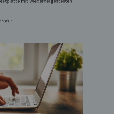
estplatte mit wiederhergestellten
aratur